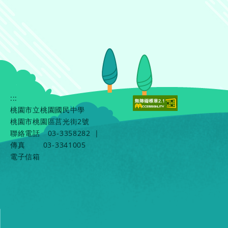
:::
桃園市立桃園國民中學
桃園市桃園區莒光街2號
聯絡電話
03-3358282
|
傳真
03-3341005
電子信箱