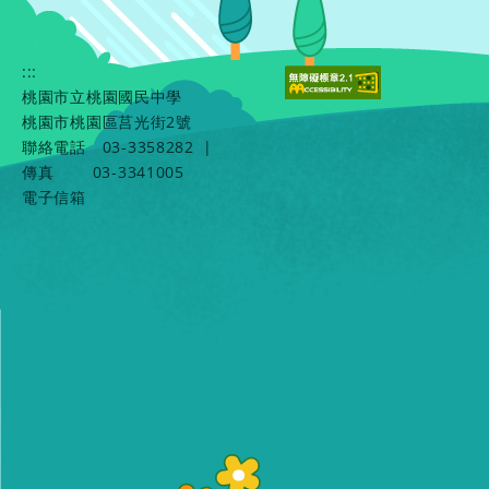
:::
桃園市立桃園國民中學
桃園市桃園區莒光街2號
聯絡電話
03-3358282
|
傳真
03-3341005
電子信箱