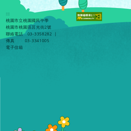
:::
桃園市立桃園國民中學
桃園市桃園區莒光街2號
聯絡電話
03-3358282
|
傳真
03-3341005
電子信箱