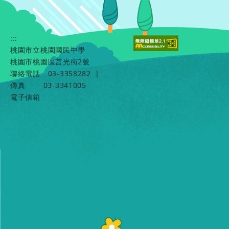
:::
桃園市立桃園國民中學
桃園市桃園區莒光街2號
聯絡電話
03-3358282
|
傳真
03-3341005
電子信箱