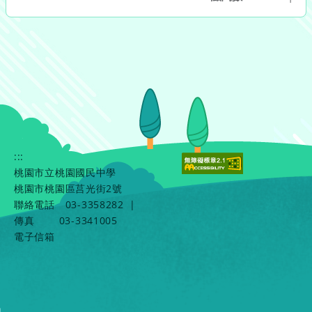
:::
桃園市立桃園國民中學
桃園市桃園區莒光街2號
聯絡電話
03-3358282
|
傳真
03-3341005
電子信箱