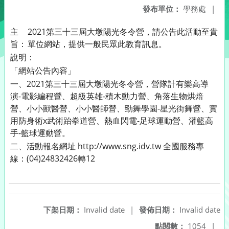
發布單位：
學務處
|
主
2021第三十三屆大墩陽光冬令營，請公告此活動至貴
旨：
單位網站，提供一般民眾此教育訊息。
說明：
「網站公告內容」
一、2021第三十三屆大墩陽光冬令營，營隊計有樂高導
演-電影編程營、超級英雄-積木動力營、角落生物烘焙
營、小小獸醫營、小小醫師營、勁舞學園-星光街舞營、實
用防身術x武術跆拳道營、熱血閃電-足球運動營、灌籃高
手-籃球運動營。
二、活動報名網址 http://www.sng.idv.tw 全國服務專
線：(04)24832426轉12
下架日期：
Invalid date
|
發佈日期：
Invalid date
點閱數：
1054
|