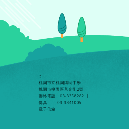
:::
桃園市立桃園國民中學
桃園市桃園區莒光街2號
聯絡電話
03-3358282
|
傳真
03-3341005
電子信箱