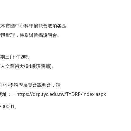
來本市國中小科學展覽會取消各區
階段辦理，特舉辦旨揭說明會。
：
(星期三)下午2時。
(人文藝術大樓4樓演藝廳)。
1屆中小學科學展覽會說明會，請
ps://drp.tyc.edu.tw/TYDRP/Index.aspx
00001。