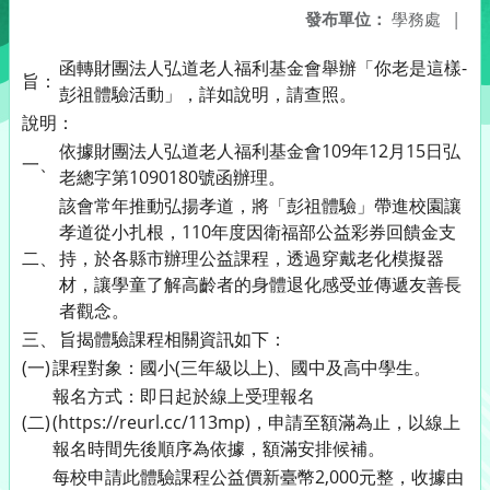
發布單位：
學務處
|
函轉財團法人弘道老人福利基金會舉辦「你老是這樣-
旨：
彭祖體驗活動」，詳如說明，請查照。
說明：
依據財團法人弘道老人福利基金會109年12月15日弘
一、
老總字第1090180號函辦理。
該會常年推動弘揚孝道，將「彭祖體驗」帶進校園讓
孝道從小扎根，110年度因衛福部公益彩券回饋金支
二、
持，於各縣市辦理公益課程，透過穿戴老化模擬器
材，讓學童了解高齡者的身體退化感受並傳遞友善長
者觀念。
三、
旨揭體驗課程相關資訊如下：
(一)
課程對象：國小(三年級以上)、國中及高中學生。
報名方式：即日起於線上受理報名
(二)
(https://reurl.cc/113mp)，申請至額滿為止，以線上
報名時間先後順序為依據，額滿安排候補。
每校申請此體驗課程公益價新臺幣2,000元整，收據由