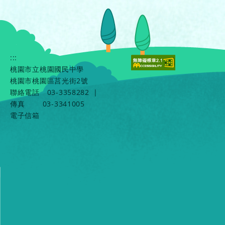
:::
桃園市立桃園國民中學
桃園市桃園區莒光街2號
聯絡電話
03-3358282
|
傳真
03-3341005
電子信箱