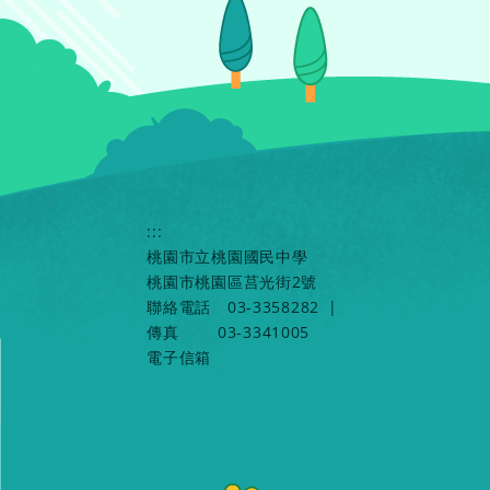
:::
桃園市立桃園國民中學
桃園市桃園區莒光街2號
聯絡電話
03-3358282
|
傳真
03-3341005
電子信箱