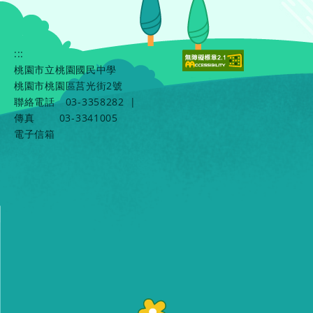
:::
桃園市立桃園國民中學
桃園市桃園區莒光街2號
聯絡電話
03-3358282
|
傳真
03-3341005
電子信箱