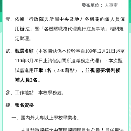
發布單位：
人事室
|
壹、依據「
行政院與所屬中央及地方各機關約僱人員僱
用辦法
」暨「各機關職務代理應行注意事項」相關規
定辦理。
貳、
甄選名額
（本案職缺係本校幹事自
109
年
12
月
21
日起至
110
年
3
月
20
日止請假期間所遺職務之代理）：本次甄
試需進用
正取1名
（280薪點），並
視需要増列候
補人員2名
。
參、工作地點：本校學務處。
肆、
報名資格
：
一、國內外大專以上
學校畢業
者。
二、
未具雙重國籍之中華民國國民且
無公務人員任用法