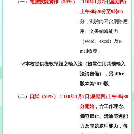
（一）
電腦技能實作（
50%
）
：
110
年
1
月
7
日
(
星期四
)
上午
8
時
20
分至
9
時
05
分
，測驗內容含網路應
用、文書編輯能力
（
word
、
excel
）及
e-
mail
收發。
※
本校
提供微軟預設之輸入法（如需使用其他輸入
法請自備），另
office
版本為
2019
版
。
（二）
口試（
50%
）：
110
年
1
月
7
日
(
星期四
)
上午
9
時
30
分開始
，含工作理念、
儀容舉止、
溝通表達能
力及問題處理能力，每