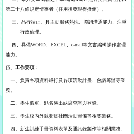
第二十八條規定情事者（任用後發現
得撤銷）。
三、品行端正、具主動服務熱忱、協調溝通能力、注重
行政倫理。
四、
具備
WORD
、
EXCEL
、
e-m
ail
等文書編輯操作處理
能力。
伍、
工作要項
：
一、負責各項資料繕打及各項活動計畫、會議籌辦等業
務。
二、學生假單、點名簿出缺席查詢與登錄。
三、學生校內外競賽暨社團活動籌備等相關業務。
四、新生訓練手冊資料表單及通訊錄製作等相關業務。