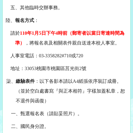
五、其他臨時交辦事務。
陸、
報名方式
：
請於
110
年
1
月
5
日下午
4
時前（郵寄者以當日寄達時間為
準）
，將報名表及相關表件親自送達本校人事室。
人事室電話：
03-3358282#710
或
720
地址：
33053
桃園市桃園區莒光街
2
號
柒、
繳驗表件
：以下各影本請以
A4
紙張依序裝訂成冊。
（
並於空白處書寫
『
與正本相符
』
字樣加蓋私章，
恕
不退件與函復）
一、甄選報名表（請貼妥照片）。
二、國民身分證。