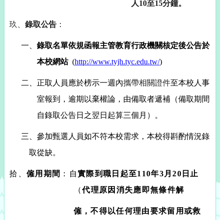
人
10
至
15
分鐘。
玖、
錄取公告
：
一、
錄取名單依規函報主管教育行政機關核定後公告於
本校網站
(
http://www.tyjh.tyc.edu.tw/
)
二、
正取人員應於榜示一週內
攜帶相關證件
至本校人事
室報到，逾期以棄權論，由備取者遞
補（備取期間
自錄取公告日之翌日起算三個月）。
三、
參加甄選
人員如不符本校需求，本校得斟酌情況錄
取從缺。
拾、
僱用期間
：自
實際到職日起至110年3月20日止
（
代理原因消失應即無條件解
僱，不得以任何理由要求留用或救