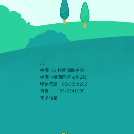
:::
桃園市立桃園國民中學
桃園市桃園區莒光街2號
聯絡電話
03-3358282
|
傳真
03-3341005
電子信箱