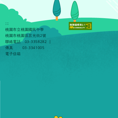
:::
桃園市立桃園國民中學
桃園市桃園區莒光街2號
聯絡電話
03-3358282
|
傳真
03-3341005
電子信箱