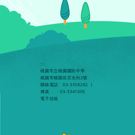
:::
桃園市立桃園國民中學
桃園市桃園區莒光街2號
聯絡電話
03-3358282
|
傳真
03-3341005
電子信箱