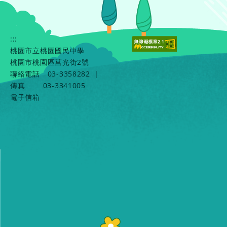
:::
桃園市立桃園國民中學
桃園市桃園區莒光街2號
聯絡電話
03-3358282
|
傳真
03-3341005
電子信箱