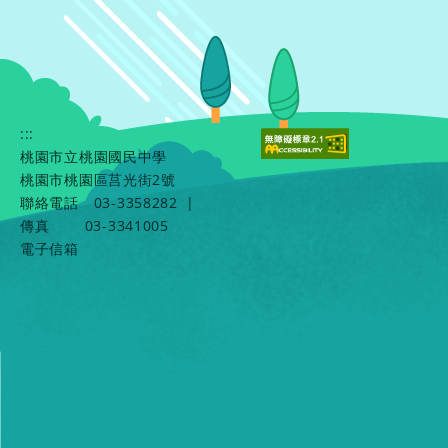
:::
桃園市立桃園國民中學
桃園市桃園區莒光街2號
聯絡電話
03-3358282
|
傳真
03-3341005
電子信箱