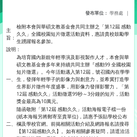
發布單位：
學務處
|
檢附本會與華碩文教基金會共同主辦之「第12屆 感動
主
久久」全國校園短片徵選活動資料，惠請貴校鼓勵學
旨：
生踴躍報名參加。
說明：
為培育國內新銳年輕導演及影視製作人才，本會與華
碩文教基金會多年來持續共同主辦『感動99 全國校園
短片徵選』。今年活動邁入第12屆，號召國內在學學
一、
生，發揮年輕學子的影像力與創意力，並希冀打造學
生界影片徵件年度盛事，用影像力發揮影響力，「第
12屆 感動久久」活動徵選99秒～3分鐘的短片，活動
獎金最高為10萬元。
隨函敬附「第12屆 感動久久」活動海報電子檔一份
(紙本海報另將郵寄至貴單位)，請惠予張貼學校公布
二、
欄及學校官網。前揭相關活動介紹及網路報名請搜尋
【第12屆感動久久】。如有相關參賽疑問，請逕洽活