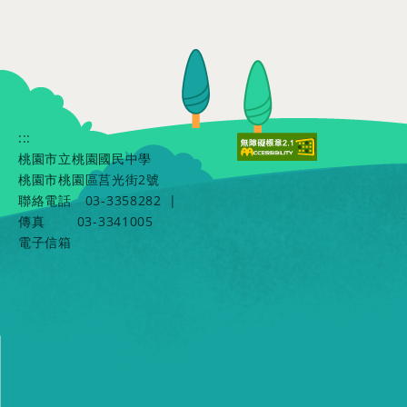
:::
桃園市立桃園國民中學
桃園市桃園區莒光街2號
聯絡電話
03-3358282
|
傳真
03-3341005
電子信箱