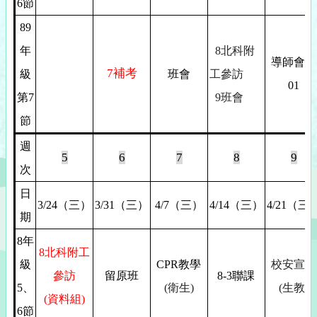
6節
89
年
8
北科附
導師會議
7
補考
級
班會
工參訪
01
第7
9
班會
節
週
5
6
7
8
9
次
日
3/24
（三）
3/31
（三）
4/7
（三）
4/14
（三）
4/21
（三
期
8
年
8
北科附工
級
CPR
教學
校安宣導
參訪
留原班
8-3
聯課
5
、
(
衛生)
(生教)
(
資料組)
6節