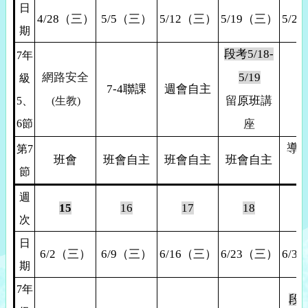
日
4/28
（三）
5/5
（三）
5/12
（三）
5/19
（三）
5/26
期
段考5/18-
7
年
網路安全
5/19
級
7-4
聯課
週會自主
留
原班
講
5
、
(
生教)
6節
座
導
第7
班會
班會自主
班會自主
班會自主
節
週
15
16
17
18
次
日
6/2
（三）
6/9
（三）
6/16
（三）
6/23
（三）
6/30
期
7
年
段考