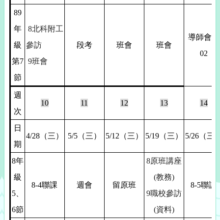
89
年
8
北科附工
導師會議
級
參訪
段考
班會
班會
02
第7
9
班會
節
週
10
11
12
13
14
次
日
4/28
（三）
5/5
（三）
5/12
（三）
5/19
（三）
5/26
（三
期
8
年
8
原班講座
級
(教務)
8-4
聯課
週會
留原班
8-5
聯課
5
、
9
職校參訪
6節
(資料)