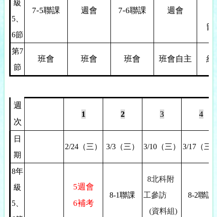
級
7-5
聯課
週會
7-6
聯課
週會
7
5
、
留
6節
第7
班會
班會
班會
班會自主
結
節
週
1
2
3
4
次
日
2/24
（三）
3/3
（三）
3/10
（三）
3/17
（三
期
8
年
8
北科附
5
週會
級
8-1
聯課
工參訪
8-2
聯課
6
補考
5
、
(
資料組)