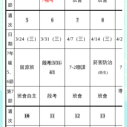
7
補考
班會
班會
節
週
5
6
7
8
次
日
3/24
（三）
3/31
（三）
4/7
（三）
4/14
（三）
4/21
期
7
年
菸害防治
級
段考:3/31-
留原班
7-2
聯課
7-3
5
、
4/1
(
衛生)
6節
導
第7
班會自主
段考
班會
班會
節
週
10
11
12
13
次