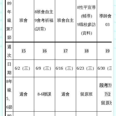
89
8
性平宣導
年
8
班會自主
(輔導)
導師會議
級
班會
9
會考祈福
班會自主
9
職校參訪
03
第7
(
訓育)
(資料)
節
週
15
16
17
18
19
次
日
6/2
（三）
6/9
（三）
6/16
（三）
6/23
（三）
6/30
（三
期
8
年
段考7/1-
級
7/2
週會
8-6
聯課
週會
留原班
5
、
留原班
6節
89