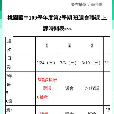
發布單位：
學務處
|
桃園國中109學年度第2學期 班週會聯課 上
課時間表
0224
週
1
2
3
次
日
2/24
（三）
3/3
（三）
3/10
（三）
3/17
期
7
年
5
聯課原班
級
選課
週會
7-1
聯課
5
、
6
補考
6節
導
第7