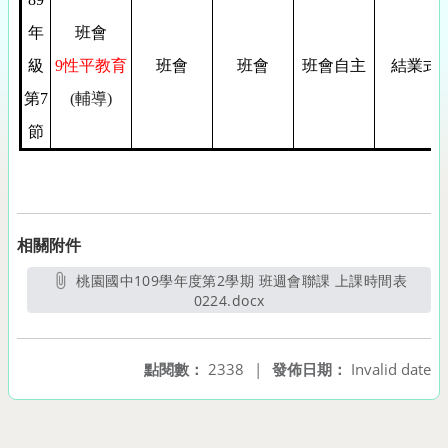
年
班會
級
9性平
教育
班會
班會
班會自主
結業式
第7
(
輔導)
節
相關附件
桃園國中109學年度第2學期 班週會聯課 上課時間表
0224.docx
另開新視窗
點閱數：
2338
|
發佈日期：
Invalid date