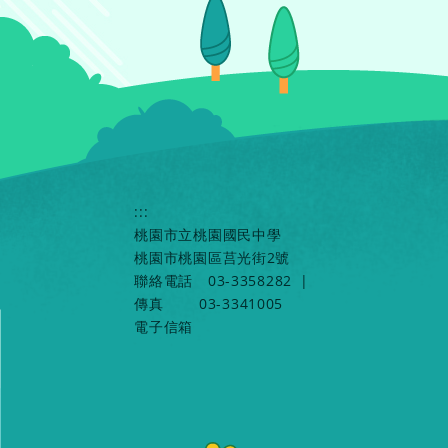
:::
桃園市立桃園國民中學
桃園市桃園區莒光街2號
聯絡電話
03-3358282
|
傳真
03-3341005
電子信箱