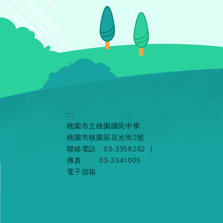
:::
桃園市立桃園國民中學
桃園市桃園區莒光街2號
聯絡電話
03-3358282
|
傳真
03-3341005
電子信箱