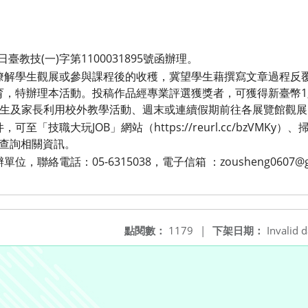
日臺教技(一)字第1100031895號函辦理。
瞭解學生觀展或參與課程後的收穫，冀望學生藉撰寫文章過程反
，特辦理本活動。投稿作品經專業評選獲獎者，可獲得新臺幣1,00
師生及家長利用校外教學活動、週末或連續假期前往各展覽館觀展
至「技職大玩JOB」網站（https://reurl.cc/bzVMKy）
絲頁查詢相關資訊。
聯絡電話：05-6315038，電子信箱 ：zousheng0607@gm
點閱數：
1179
|
下架日期：
Invalid d