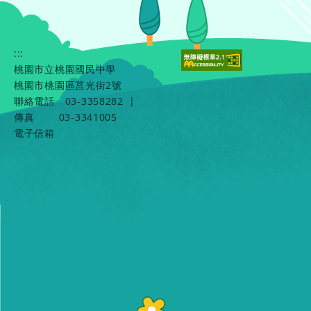
:::
桃園市立桃園國民中學
桃園市桃園區莒光街2號
聯絡電話
03-3358282
|
傳真
03-3341005
電子信箱