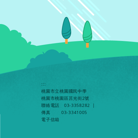
:::
桃園市立桃園國民中學
桃園市桃園區莒光街2號
聯絡電話
03-3358282
|
傳真
03-3341005
電子信箱