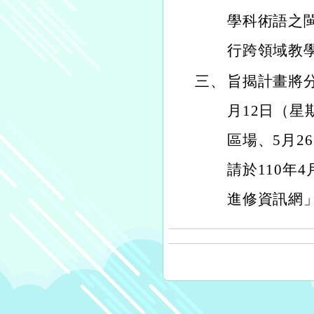
學科術語之
行跨領域教
三、
旨揭計畫將分
月12日（星
區場、5月
請於110年
進修資訊網」