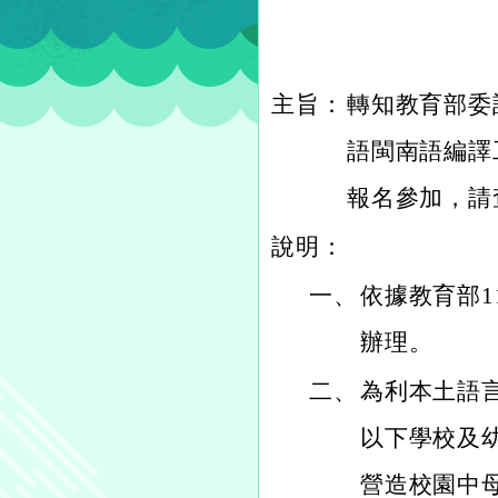
主旨：
轉知教育部委託
語閩南語編譯
報名參加，請
說明：
一、
依據教育部11
辦理。
二、
為利本土語
以下學校及
營造校園中