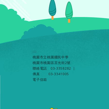
:::
桃園市立桃園國民中學
桃園市桃園區莒光街2號
聯絡電話
03-3358282
|
傳真
03-3341005
電子信箱