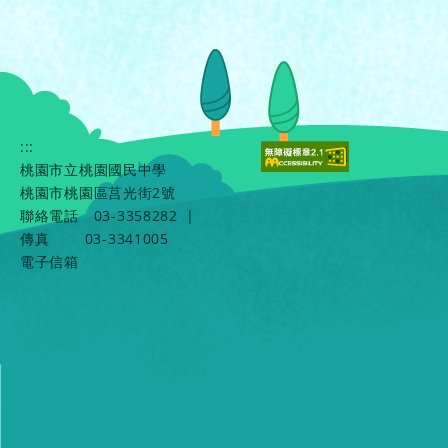
:::
桃園市立桃園國民中學
桃園市桃園區莒光街2號
聯絡電話
03-3358282
|
傳真
03-3341005
電子信箱