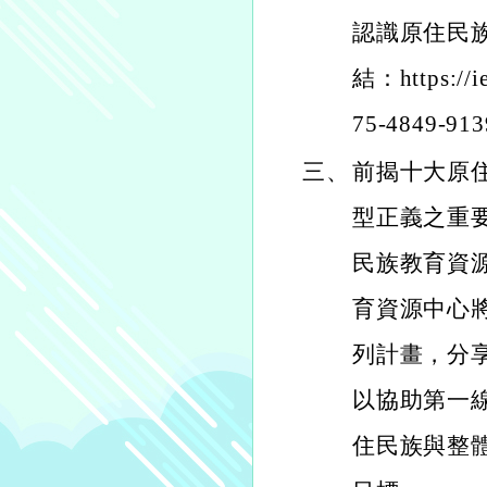
認識原住民
結：https://i
75-4849-913
三、
前揭十大原
型正義之重
民族教育資
育資源中心
列計畫，分
以協助第一
住民族與整