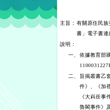
主旨：
有關原住民族
書」電子書連
說明：
一、
依據教育部國
11000312
二、
旨揭叢書乙
件》、《加
《大嵙崁事
魯閣事件》