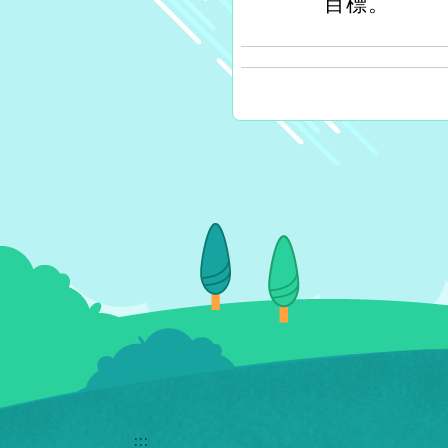
目標。
:::