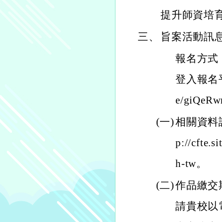
提升師資培
三、
旨案活動訊
報名方式：
登入報名平
e/giQeR
(一)
相關資料
p://cfte.
h-tw。
(二)
作品繳交期
請貴校以