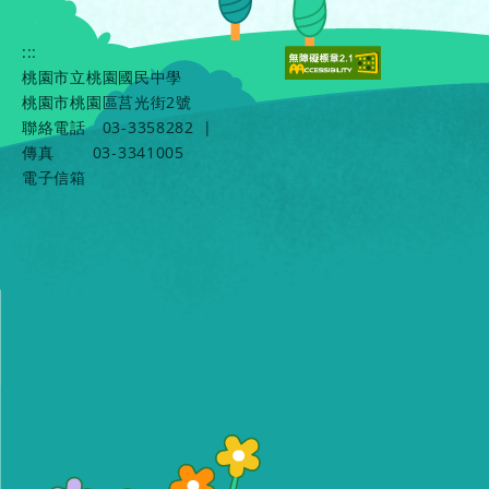
:::
桃園市立桃園國民中學
桃園市桃園區莒光街2號
聯絡電話
03-3358282
|
傳真
03-3341005
電子信箱