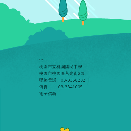
:::
桃園市立桃園國民中學
桃園市桃園區莒光街2號
聯絡電話
03-3358282
|
傳真
03-3341005
電子信箱