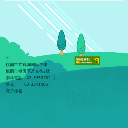
:::
桃園市立桃園國民中學
桃園市桃園區莒光街2號
聯絡電話
03-3358282
|
傳真
03-3341005
電子信箱