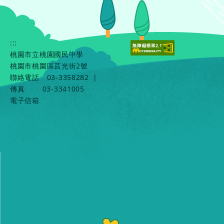
:::
桃園市立桃園國民中學
桃園市桃園區莒光街2號
聯絡電話
03-3358282
|
傳真
03-3341005
電子信箱