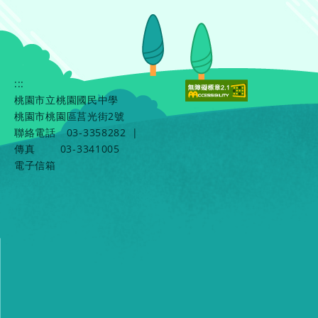
:::
桃園市立桃園國民中學
桃園市桃園區莒光街2號
聯絡電話
03-3358282
|
傳真
03-3341005
電子信箱