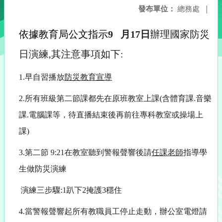
發布單位：
總務處
|
依據教育局公文指示
9
月17日
辦理國家防災
日演練,其注意事項如下:
1.早自習播放
防災教育宣導
2.所有班級第二節課都先在原班教室上課(含體育課.音樂
課.電腦課等，待直播結束後再前往專科教室或操場上
課)
3.第二節 9:21在教室聽到警報聲響後請
任課老師
指導學
生做防災演練
演練三步驟:1趴下2掩護3穩住
4.當警報聲響起所有教職員工停止走動，辦公室電燈請