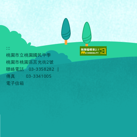
:::
桃園市立桃園國民中學
桃園市桃園區莒光街2號
聯絡電話
03-3358282
|
傳真
03-3341005
電子信箱