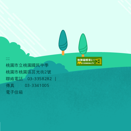
:::
桃園市立桃園國民中學
桃園市桃園區莒光街2號
聯絡電話
03-3358282
|
傳真
03-3341005
電子信箱