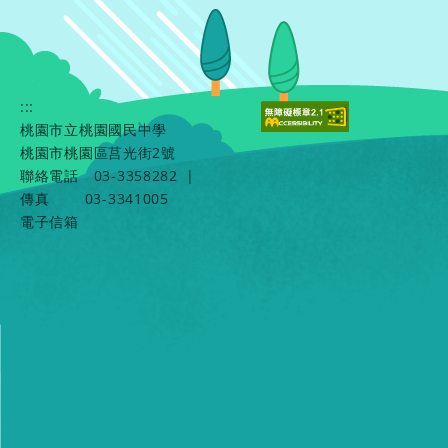
:::
桃園市立桃園國民中學
桃園市桃園區莒光街2號
聯絡電話
03-3358282
|
傳真
03-3341005
電子信箱