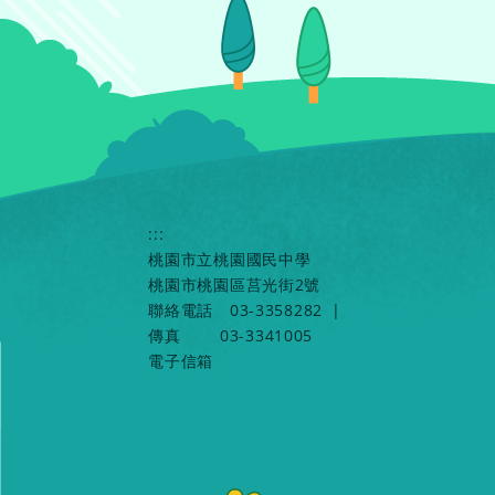
:::
桃園市立桃園國民中學
桃園市桃園區莒光街2號
聯絡電話
03-3358282
|
傳真
03-3341005
電子信箱