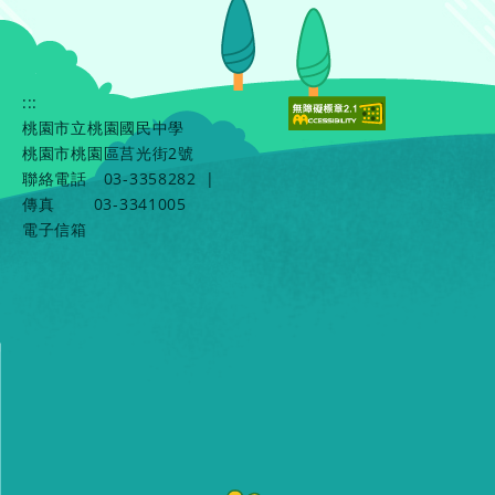
:::
桃園市立桃園國民中學
桃園市桃園區莒光街2號
聯絡電話
03-3358282
|
傳真
03-3341005
電子信箱