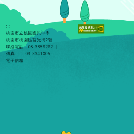
:::
桃園市立桃園國民中學
桃園市桃園區莒光街2號
聯絡電話
03-3358282
|
傳真
03-3341005
電子信箱