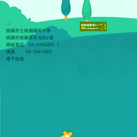
:::
桃園市立桃園國民中學
桃園市桃園區莒光街2號
聯絡電話
03-3358282
|
傳真
03-3341005
電子信箱