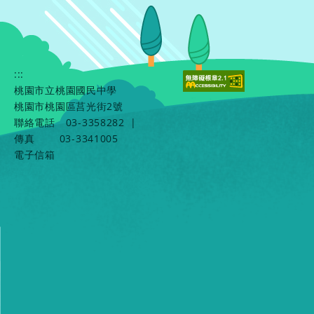
:::
桃園市立桃園國民中學
桃園市桃園區莒光街2號
聯絡電話
03-3358282
|
傳真
03-3341005
電子信箱