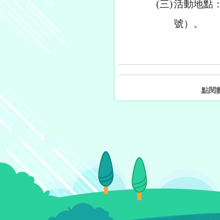
(三)
活動地點
號）。
點閱