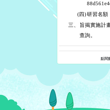
88d561e4
(四)
研習名額
三、
旨揭實施計畫請逕至
查詢。
點閱