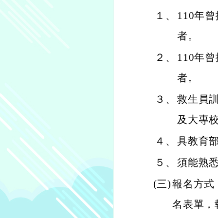
１、
110年
者。
２、
110年
者。
３、
救生員
及大專
４、
具教育
５、
須能熟
(三)
報名方式
名表單，報名表