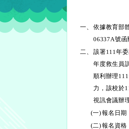
一、
依據教育部體育
06337A號
二、
該署111年
年度救生員
順利辦理1
力，該校於1
視訊會議辦
(一)
報名日期：
(二)
報名資格