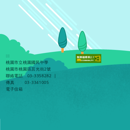
:::
桃園市立桃園國民中學
桃園市桃園區莒光街2號
聯絡電話
03-3358282
|
傳真
03-3341005
電子信箱