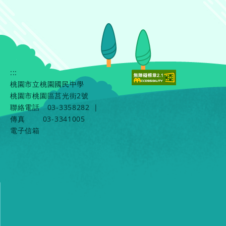
:::
桃園市立桃園國民中學
桃園市桃園區莒光街2號
聯絡電話
03-3358282
|
傳真
03-3341005
電子信箱