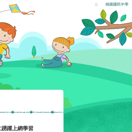
:::
桃園國民中學
仁踴躍上網學習