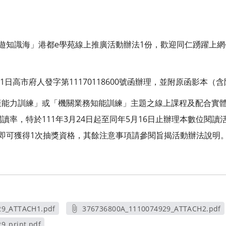
遊知識海」港都e學苑線上推廣活動辦法1份，歡迎同仁踴躍上網
1日高市府人發字第11170118600號函辦理，並附原函影本（
策能力訓練」或「機關業務知能訓練」主題之線上課程及配合實
讀率，特於111年3月24日起至同年5月16日止辦理本數位閱
即可獲得1次抽獎資格，其餘注意事項請參閱旨揭活動辦法說明
29_ATTACH1.pdf
376736800A_1110074929_ATTACH2.pdf
新視窗
另開新視窗
9_print.pdf