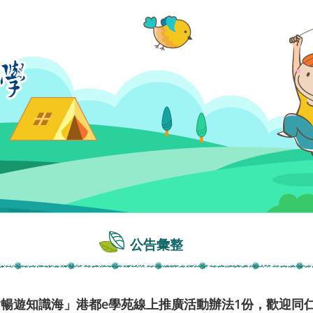
公告彙整
指暢遊知識海」港都e學苑線上推廣活動辦法1份，歡迎同