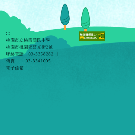
:::
桃園市立桃園國民中學
桃園市桃園區莒光街2號
聯絡電話
03-3358282
|
傳真
03-3341005
電子信箱