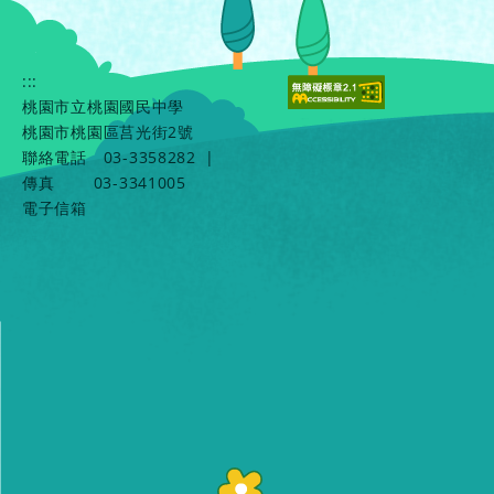
:::
桃園市立桃園國民中學
桃園市桃園區莒光街2號
聯絡電話
03-3358282
|
傳真
03-3341005
電子信箱