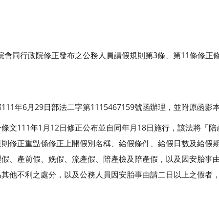
考試院會同行政院修正發布之公務人員請假規則第3條、第11條修正
1年6月29日部法二字第1115467159號函辦理，並附原函影
條文111年1月12日修正公布並自同年月18日施行，該法將「
規則修正重點係修正上開假別名稱、給假條件、給假日數及給假
理假、產前假、娩假、流產假、陪產檢及陪產假，以及因安胎事
為其他不利之處分，以及公務人員因安胎事由請二日以上之假者