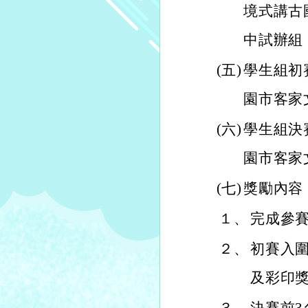
境式講古
中試辦組
(五)
學生組初
園市客家
(六)
學生組決
園市客家
(七)
獎勵內容
１、
完成參
２、
初賽入圍
及彩印獎