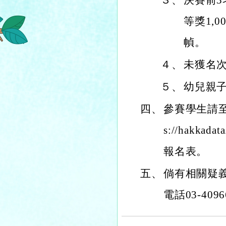
３、
決賽前3名
等獎1,
幀。
４、
未獲名
５、
幼兒親
四、
參賽學生請至
s://hakkad
報名表。
五、
倘有相關疑
電話03-409