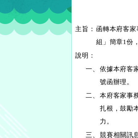
主旨：
函轉本府客家
組」簡章1份
說明：
一、
依據本府客家事
號函辦理。
二、
本府客家事
扎根，鼓勵
力。
三、
競賽相關訊