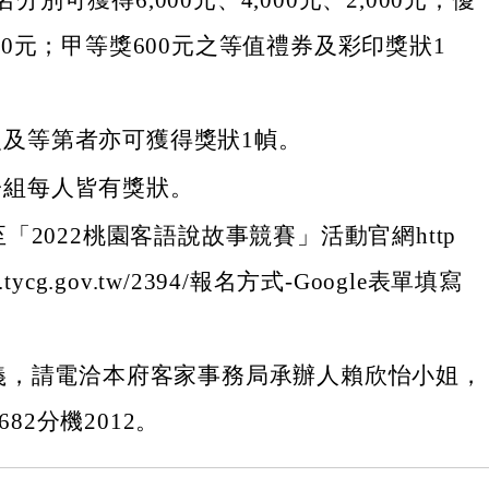
分別可獲得6,000元、4,000元、2,000元；優
000元；甲等獎600元之等值禮券及彩印獎狀1
次及等第者亦可獲得獎狀1幀。
子組每人皆有獎狀。
「2022桃園客語說故事競賽」活動官網http
ata.tycg.gov.tw/2394/報名方式-Google表單填寫
義，請電洽本府客家事務局承辦人賴欣怡小姐，
6682分機2012。